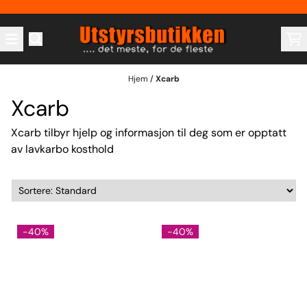
Hopp til innhold
Hjem
/
Xcarb
Xcarb
Xcarb tilbyr hjelp og informasjon til deg som er opptatt
av lavkarbo kosthold
-40%
-40%