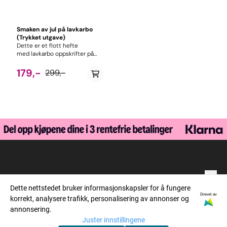
Smaken av jul på lavkarbo
(Trykket utgave)
Dette er et flott hefte
med lavkarbo oppskrifter på
julemat. Heftet inneholder
oppskrifter med ingredienser
179,-
299,-
man får kjøpt i vanlige
dagligvarebutikker. 36 sider
med over 50 lavkarbo
oppskrifter på frokost, lunsj,
middager, desserter og kaker
som passer i julen. Alle
oppskrifter er sukker og
glutenfrie. Spar penger ved å
unngå dyre "spesialprodukter"
Trykket på glanset papir med
flotte bilder i farger.
Utstyrsbutikken
Dette nettstedet bruker informasjonskapsler for å fungere
Nyhetsbrev
Drevet av
korrekt, analysere trafikk, personalisering av annonser og
Meld deg på vårt nyhetsbrev!
annonsering.
Postboks 813
Informasjon
E-post
Juster innstillingene
1670 Kråkerøy