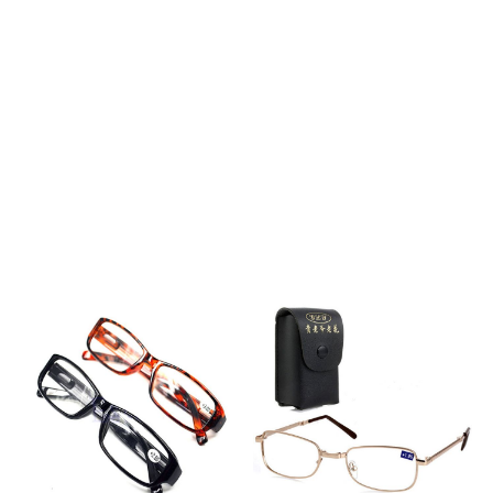
modell uten innfatning og
modell uten innfatning og
finnes med linser i flere
finnes med linser i flere
styrker. Briller uten innfatning
styrker. Briller uten innfatning
er fordelaktig, da innfatningen
er fordelaktig, da innfatningen
ikke sperrer for sidesynet. Kjøp
ikke sperrer for sidesynet. Kjøp
et ekstra par som du har
et ekstra par som du har
tilgjengelig på nattbordet, i
tilgjengelig på nattbordet, i
veska, i bilen, på hobbyrommet
veska, i bilen, på hobbyrommet
etc.
etc.