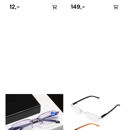
Lengde: 60 cm
briller og gir 2X forstørrelse.
Praktisk når du jobber med
12,-
149,-
små ting og trenger litt ekstra
forstørring. Brillen kan enkelt
vippes opp når den ikke er i
bruk. Passer de aller fleste
brilletyper. Leveres i praktisk
oppbevaringsetui i
skinnimitasjon.