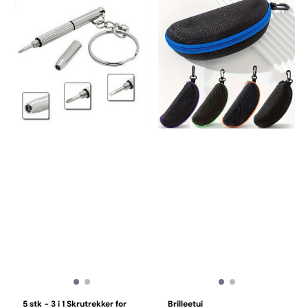
5 stk - 3 i 1 Skrutrekker for
Brilleetui