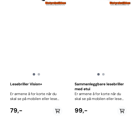
Lesebriller Vision+
Sammenleggbare lesebriller
med etui
Er armene å for korte når du
Er armene å for korte når du
skal se på mobilen eller lese
skal se på mobilen eller lese
noe med liten skrift? Da
noe med liten skrift? Da
trenger du nok et par
trenger du nok et par
79,-
99,-
lesebriller. Denne
lesebriller. Denne
brillemodellen er en lett
brillemodellen er en smart
modell med innfatning i plast
sammenleggbar modell som
og finnes med linser i flere
tar utrolig liten plass.
styrker. Kjøp et ekstra par som
Innfatning i metall. Finnes med