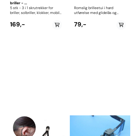
briller - ...
5 stk - 3 i 1 skrutrekker for
Romslig brilleetui i hard
briller, solbriller, klokker, mobil
utførelse med glidelås og
etc. Praktisk skrutrekker med
hempe Tar vare på og
nøkkelring, slik at du har den
beskytter brillene dine Hempe
169,-
79,-
tilgjengelig ved behov. Flat og
med krok gjør at etuiet kan
Philips stjernetrekker + mutter
henges på sekken etc.
trekker.
Størrelse: 17 x 7,5 cm