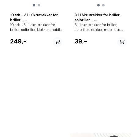
10 stk - 3 i 1 Skrutrekker for
3 i 1 Skrutrekker for briller -
briller - ...
solbriller - ...
10 stk - 3 i 1 skrutrekker for
3 i 1 skrutrekker for briller,
briller, solbriller, klokker, mobil
solbriller, klokker, mobil etc.
etc. Praktisk skrutrekker med
Praktisk skrutrekker med
nøkkelring, slik at du har den
nøkkelring, slik at du har den
249,-
39,-
tilgjengelig ved behov. Flat og
tilgjengelig ved behov. Flat og
Philips stjernetrekker + mutter
Philips stjernetrekker + mutter
trekker.
trekker.