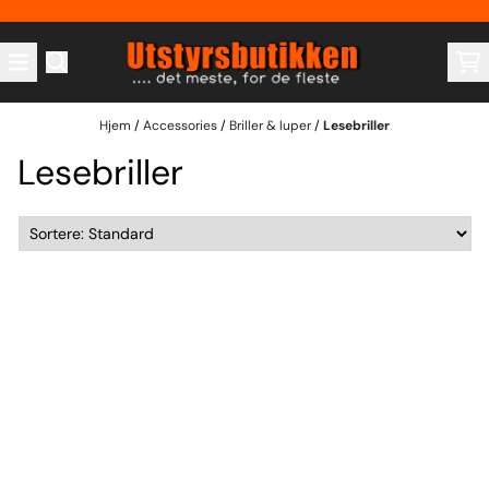
Hopp til innhold
Hjem
/
Accessories
/
Briller & luper
/
Lesebriller
Lesebriller