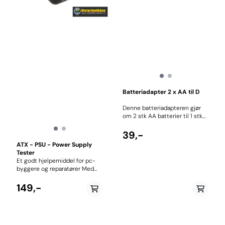
Batteriadapter 2 x AA til D
Denne batteriadapteren gjør
om 2 stk AA batterier til 1 stk
D størrelse Pris pr stk
39,-
ATX - PSU - Power Supply
Tester
Et godt hjelpemiddel for pc-
byggere og reparatører Med
denne kan man sjekke om
strømforsyningen (PSU) i den
149,-
stasjonære pc’en fungerer
Enkel i bruk – bruksanvisning
står printet på boksen
20/24PIN (ATX Connector)
Green Indicator light=Power is