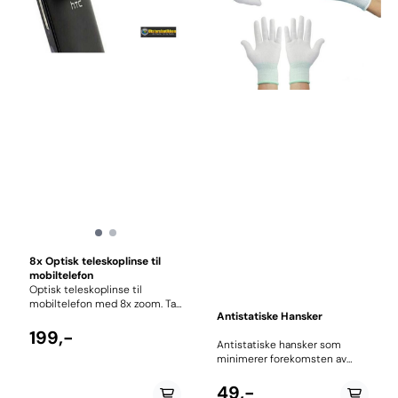
8x Optisk teleskoplinse til
mobiltelefon
Optisk teleskoplinse til
mobiltelefon med 8x zoom. Ta
Antistatiske Hansker
profesjonelle bilder med din
mobiltelefon med denne
199,-
Antistatiske hansker som
optiske linsa. Linsa festes
minimerer forekomsten av
enkelt over kameraet på din
statisk elektrisitet. Hanskene
mobiltelefon ved hjelp av
passer til reparasjon av mobil
49,-
medfølgende klips. Størrelse