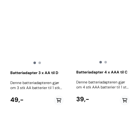
Batteriadapter 4 x AAA til C
Batteriadapter 3 x AA til D
Denne batteriadapteren gjør
Denne batteriadapteren gjør
om 4 stk AAA batterier til 1 stk
om 3 stk AA batterier til 1 stk
C størrelse Pris pr stk
D størrelse Pris pr stk
39,-
49,-