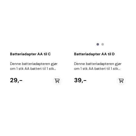
Batteriadapter AA til C
Batteriadapter AA til D
Denne batteriadapteren gjør
Denne batteriadapteren gjør
om 1 stk AA batteri til 1 stk
om 1 stk AA batteri til 1 stk
C størrelse Pris pr stk
D størrelse Pris pr stk
29,-
39,-