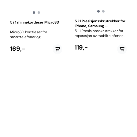
5 i 1 Presisjonsskrutrekker for
5 i 1 minnekortleser MicroSD
iPhone, Samsung ...
5 i 1 Presisjonsskrutrekker for
MicroSD korttleser for
reparasjon av mobiltelefoner,
smarttelefoner og
nettbrett osv. Bitsene
datamaskiner En
oppbevares inne i
119,-
MicroSD korttleser med flere
169,-
skrutrekkeren 0.8mm
tilkoblingsmuligheter. Kan
Pentalobe bit for iPhone
brukes på smarttelefoner,
4/4S,iPhone 5 bottom
bærbare og stasjonære
cover/case Torx T5 bit
datamaskiner. Kobles til via
Screwdriver for Motorola
Micro-USB, USB-C eller
og Nokia Torx T6 bit
standard USB. Minnekort som
Screwdriver for Motorola, Nokia
støttes er MicroSD.
og Samsung + flere. (Den mest
vanlige) Phillips #000 1.5mm
bit phillips skruer. Alle Phillips
skruer på iPhone, Motorola, Nokia, S
og flere elektroniske apparater.
Flat bit (-2.0mm) for de flate
skruene på iPhone
2G,3G/3GS/4/4S og iPhone 5
Spesifikasjon :
Størrelse:130mm x19mm Bits:
1x 0.8mm Pentalobe bit 1x