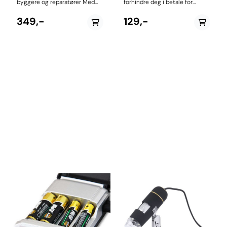
byggere og reparatører Med
forhindre deg i betale for
denne kan man sjekke om
overvekt på flyplassen.
strømforsyningen (PSU) i den
Bagasjevekten er enkel i bruk
349,-
129,-
stasjonære pc’en fungerer
og utstyrt med et opplyst
Enkel i bruk – verdiene leses av
topp-display. Digital
på LCD-skjermen Verdier
bagasjevekt som gir en
utenfor normalen, varsles med
advarsel når vekten overstiger
lydsignal og blink 20/24PIN
40 kg/110 lbs. Tarafunksjonen
(ATX Connector) Green
kan du nullstille bagasjevekten
Indicator light=Power is OK
til 0, når det er nødvendig.
VOLTAGE TEST:+12V,-12V
Skrur seg automatisk av etter
+5V,-5V +3.3V, 5V STAND
2 minutter når den ikke er i
BY(SB), POWER GOOD(PG)
bruk. Maks 40 kg Gradering
Floopy,HDD,CDROM,SATA,4PIN(P4),8PIN,6PIN
100g Drives av 1 stk CR2032
Størrelse:12 x 6,5 x 1,5 cm
batteri (inkludert)
Vekt:139 g Farge:Sort