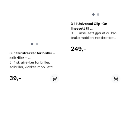
3 i 1 Universal Clip-On
linsesett til ...
3 i 1 Linse-sett gjør at du kan
bruke mobilen, nettbrettet
eller pc til å ta profesjonelle
bilder. Linsene kan kombineres
249,-
får å få maks resultat. Med
3 i 1 Skrutrekker for briller -
Mobile Fish Eye Lens, får du en
solbriller - ...
"Fish Eye" effekt med
3 i 1 skrutrekker for briller,
rekkevidde på 180 grader fra
solbriller, klokker, mobil etc.
høyre til venstre på telefonen.
Praktisk skrutrekker med
Med makroobjektiv kan du ta
nøkkelring, slik at du har den
39,-
bilde av ting på nært hold, slik
tilgjengelig ved behov. Flat og
at du får med alle detaljer.
Philips stjernetrekker + mutter
Vidvinkelobjektiv er egnet til å
trekker.
ta bilde av store områder, som
f.eks grupper av mennesker,
bygninger og landskap. Med
Clip-On klipset på telefonen
har du rask tilgang til
morsomme bilder. Inkluderer
microfiber oppbevaring og
linsebeskyttere. Fisheye: •