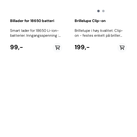
Billader for 18650 batteri
Brillelupe Clip-on
Smart lader for 18650 Li-ion-
Brillelupe i høy kvalitet. Clip-
batterier. Inngangsspenning :
on - festes enkelt på briller
100-240 V, 50-60 Hz
med klype. Praktisk å ha ved
Ladestrøm : 4.2V / 500mA
f.eks reparasjon av klokker,
99,-
199,-
(3.6-3.7V litium-ion-batteri)
mobiltelefoner og annen
Automatisk identifisering av
elektronikk.
alle typer 3.7V lithium-ion
oppladbare batterier. Rødt lys
lades, grønt lys fulladet,
stopper ladingen automatisk.
Innebygget beskyttelse for å
unngå lading av ødelagte og
kortsluttede batterier.