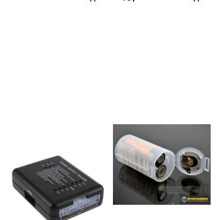
og pc, håndtering av diverse
linse: 3,4 x 7,2 cm Vekt linse: 45
elektroniske komponenter,
g Størrelse klips: 5 x 2 x 2,5 cm
optikk, film og laboratoriebruk.
Vekt klips: 6 g
Hansken er fleksibel, sitter
godt på hånden, puster og er
slitesterke. Produsert i nylon.
Pris pr par