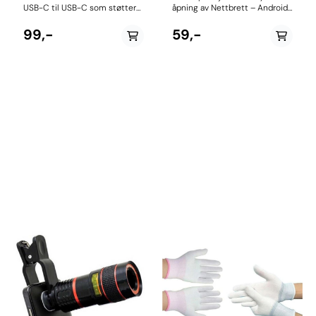
USB-C til USB-C som støtter
åpning av Nettbrett – Android
hurtiglading for både Quick
– iPhone - iPad - iPod etc.
Charge 3.0 og USB-C PD
MERK: Utstyrsbutikken tar ikke
99,-
59,-
(Power Delivery). Høy
ansvar for skade gjort ved bruk
strømstyrke på 5A og kraftig
av dette verktøyet. Inneholder:
uteffekt på 60W gjør at du kan
2 x PVC case åpnere 3 x
hurtiglade telefoner, men også
Skrutrekkere (Phillips
lade pc med USB-C-port.
skrutrekker + Pentagram
Forsterkede kontakter gjør at
skrutrekker + Flat skrutrekker)
du kan bøye kabelenom og om
2 x Klips 1 x Sugekopp m/ring
igjen.