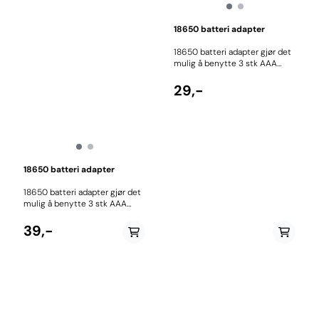
18650 batteri adapter
18650 batteri adapter gjør det
mulig å benytte 3 stk AAA
batterier i stedet for et 18650
batteri Adapteren passer ikke
29,-
som erstatning i hodelykter
18650 batteri adapter
18650 batteri adapter gjør det
mulig å benytte 3 stk AAA
batterier i stedet for et 18650
batteri Adapteren passer ikke
39,-
som erstatning i hodelykter
Størrelse: 52 x 22 mm