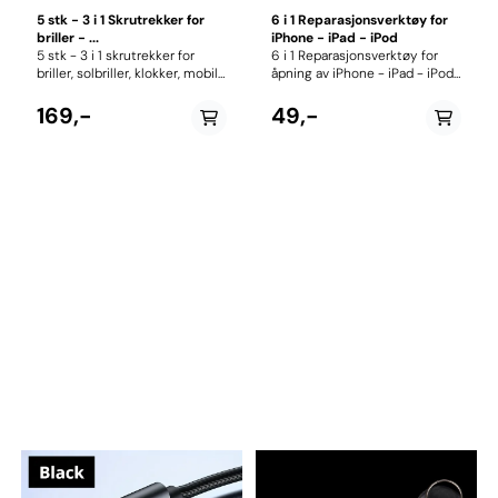
5 stk - 3 i 1 Skrutrekker for
6 i 1 Reparasjonsverktøy for
briller - ...
iPhone - iPad - iPod
5 stk - 3 i 1 skrutrekker for
6 i 1 Reparasjonsverktøy for
briller, solbriller, klokker, mobil
åpning av iPhone - iPad - iPod
etc. Praktisk skrutrekker med
etc. MERK: Utstyrsbutikken tar
nøkkelring, slik at du har den
ikke ansvar for skade gjort ved
169,-
49,-
tilgjengelig ved behov. Flat og
bruk av dette verktøyet.
Philips stjernetrekker + mutter
Inneholder: 2 x PVC case
trekker.
åpnere 2 x Skrutrekkere
(Phillips skrutrekker +
Pentagram skrutrekker) 1 x
Klips 1 x Sugekopp m/ring