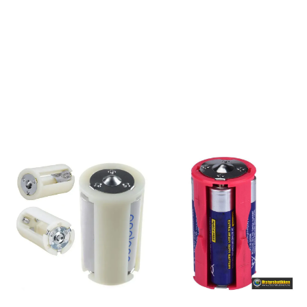
OK VOLTAGE TEST:+12V,-12V
+5V,-5V +3.3V, 5V STAND
BY(SB), POWER GOOD(PG)
Floopy,HDD,CDROM,SATA,4PIN(P4),8PIN,6PIN
Størrelse:90*70*28 mm
Vekt:74 g Farge:Sort