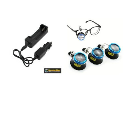
fra uttaket. Opptaket lagres på
et SD kort max 64 Gb (ikke
inkludert) - 1Gb = ca 35 min
opptakstid.