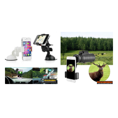
Vinkel: 175 ° - 180 ° •
Forstørrelse: 0.33X • Max
Diameter: 25mm • Lengde:
15mm Vidvinkel
spesifikasjoner: • Vinkel: 130 ° •
Forstørrelse: 0.67X • Max
Diameter: 20mm • Lengde:
11mm Makro spesifikasjoner: •
Forstørrelse: 10X • Min Object
avstand: 10-15mm • Max
Diameter: 20mm • Lengde:
15mm Pakke: 2 x linsedeksel 1 x
Clip 1 x Macro linse 1 x Fish Eye
linse 1 x Microfiber veske 1 x
Vidvinkel linse