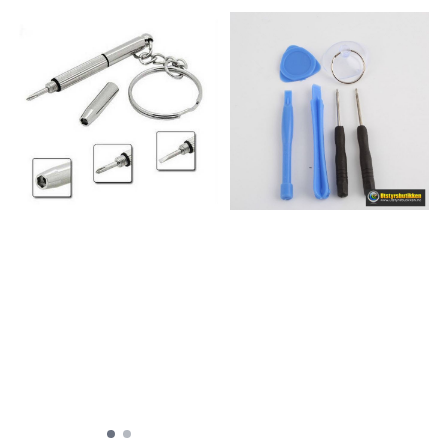
Phillips #000 1.5mm bit 1x Torx
T5 bit 1x Torx T6 bit 1x Flat bit
-2.0mm