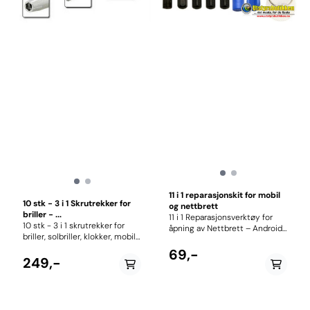
11 i 1 reparasjonskit for mobil
10 stk - 3 i 1 Skrutrekker for
og nettbrett
briller - ...
11 i 1 Reparasjonsverktøy for
10 stk - 3 i 1 skrutrekker for
åpning av Nettbrett – Android
briller, solbriller, klokker, mobil
– iPhone - iPad - iPod etc.
etc. Praktisk skrutrekker med
MERK: Utstyrsbutikken tar ikke
69,-
nøkkelring, slik at du har den
249,-
ansvar for skade gjort ved bruk
tilgjengelig ved behov. Flat og
av dette verktøyet. Inneholder:
Philips stjernetrekker + mutter
2 x PVC case åpnere 5 x
trekker.
Skrutrekkere 2 x Klips 1 x SIM-
skuff åpner 1 x Sugekopp