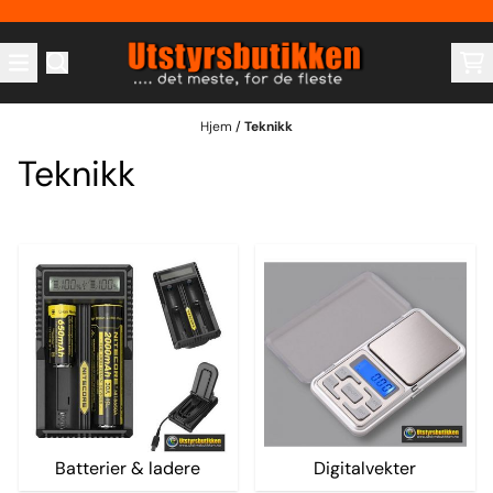
Hopp til innhold
Hjem
/
Teknikk
Teknikk
Batterier & ladere
Digitalvekter