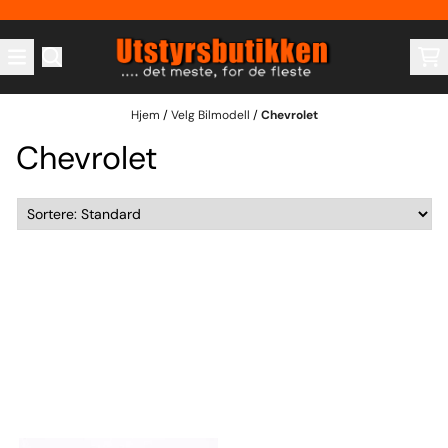
Hopp til innhold
Hjem
/
Velg Bilmodell
/
Chevrolet
Chevrolet