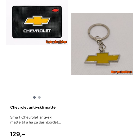
Chevrolet anti-skli matte
Smart Chevrolet anti-skli
matte til å ha på dashbordet.
Holder på plass mobilen,
nøklene, solbrillene etc. Anti-
129,-
skli matten er produsert