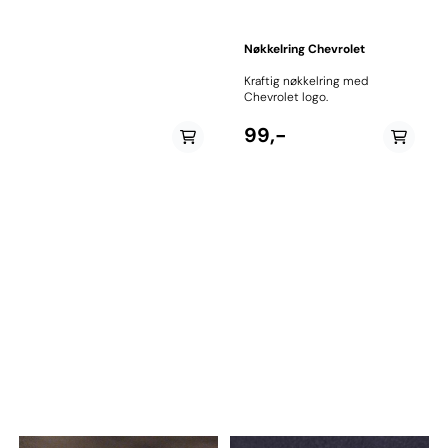
i klebrig gummi og holder
mobiltelefon og andre
eiendeler på plass på bilens
Nøkkelring Chevrolet
dashbord. Fester på nesten alle
flater. Den er vaskbar,
Kraftig nøkkelring med
gjenbrukbar, ikke magnetisk,
Chevrolet logo.
limfri og UV-bestandig. Mål: 20
x 13 cm.
99,-