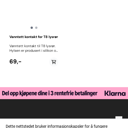
Vanntett kontakt for T8 lysrør
Vanntett kontakt til T8 lysrør.
Hylsen er produsert i silikon og
gir en tett forsegling rundt
lysrør og kontakt/kabel. Passer
69,-
godt til Gjør Det Selv
prosjekter og egenproduserte
lystopper til akvarie. Kontakten
er løs og har ikke egen holder,
så den benyttes ofte sammen
med lysrør klips Pris pr stk
Utstyrsbutikken
Dette nettstedet bruker informasjonskapsler for å fungere