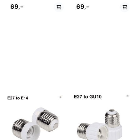
60 W.
60 W.
69,-
69,-