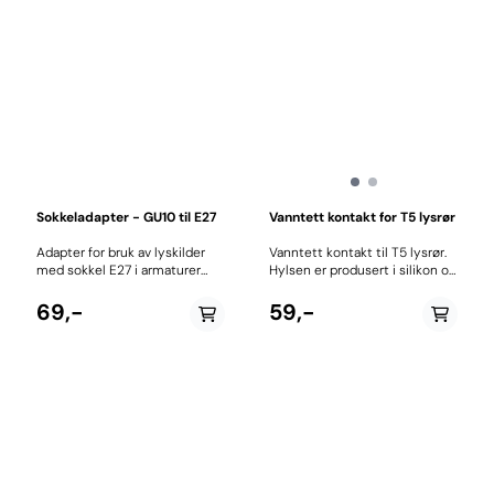
Sokkeladapter - GU10 til E27
Vanntett kontakt for T5 lysrør
Adapter for bruk av lyskilder
Vanntett kontakt til T5 lysrør.
med sokkel E27 i armaturer
Hylsen er produsert i silikon og
med sokkel GU10. Maks. effekt:
gir en tett forsegling rundt
60 W.
lysrør og kontakt/kabel. Passer
69,-
59,-
godt til Gjør Det Selv
prosjekter og egenproduserte
lystopper til akvarie. Kontakten
er løs og har ikke egen holder,
så den benyttes ofte sammen
med lysrør klips Pris pr stk