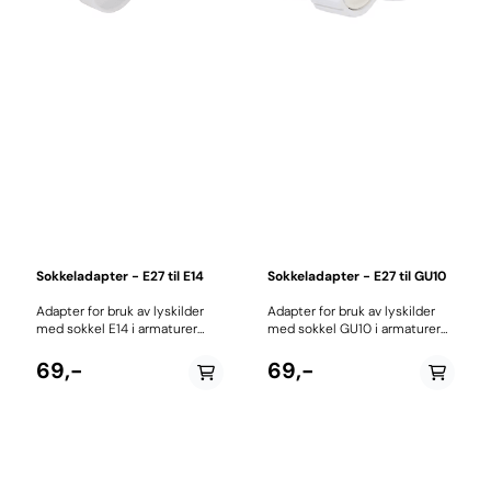
Sokkeladapter - E27 til E14
Sokkeladapter - E27 til GU10
Adapter for bruk av lyskilder
Adapter for bruk av lyskilder
med sokkel E14 i armaturer
med sokkel GU10 i armaturer
med sokkel E27. Maks. effekt:
med sokkel E27. Maks. effekt:
60 W.
60 W.
69,-
69,-