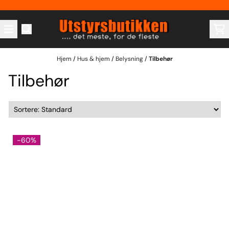
Hopp til innhold
Hjem
/
Hus & hjem
/
Belysning
/
Tilbehør
Tilbehør
-60%