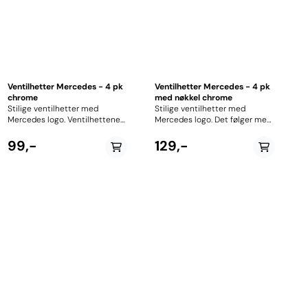
Ventilhetter Mercedes - 4 pk
Ventilhetter Mercedes - 4 pk
chrome
med nøkkel chrome
Stilige ventilhetter med
Stilige ventilhetter med
Mercedes logo. Ventilhettene
Mercedes logo. Det følger med
er produsert i aluminium.
en liten fastnøkkel til
Perfekt stylingprodukt for de
ventilhettene som også har
99,-
129,-
som er opptatt av detaljer. 4
Mercedes logo. Nøkkelen kan
stk
festes på nøkkelknippet etc. for
enkel tilgang. Ventilhetter og
nøkkel er laget i rustfritt stål.
Perfekt stylingprodukt for de
som er opptatt av detaljer. 4
stk ventilhetter og 1 nøkkel pr
pk.