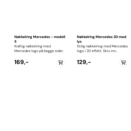
Nøkkelring Mercedes - modell
Nøkkelring Mercedes 3D med
5
lys
Kraftig nøkkelring med
Stilig nøkkelring med Mercedes
Mercedes logo på begge sider.
logo i 3D effekt. Skru inn
toppen en omdreining og
nøkkelringen lyser opp
169,-
129,-
Mercedes logoen inne i
krystallen. Skifter farge i myke
overganger.