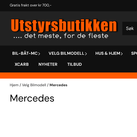
Hopp til innhold
Gratis frakt over kr 700,-
BIL-BÅT-MC
VELG BILMODELL
HUS & HJEM
SP
XCARB
NYHETER
TILBUD
Hjem
/
Velg Bilmodell
/
Mercedes
Mercedes