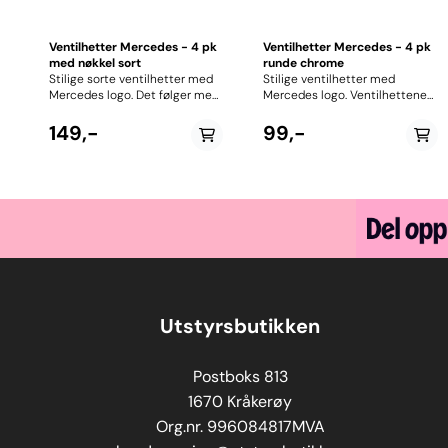
Ventilhetter Mercedes - 4 pk
Ventilhetter Mercedes - 4 pk
med nøkkel sort
runde chrome
Stilige sorte ventilhetter med
Stilige ventilhetter med
Mercedes logo. Det følger med
Mercedes logo. Ventilhettene
en liten nøkkel til ventilhettene
er produsert i rustfritt stål.
som også har Mercedes logo.
Perfekt stylingprodukt for de
149,-
99,-
Nøkkelen kan festes på
som er opptatt av detaljer. 4
nøkkelknippet etc. for enkel
stk
tilgang. Ventilhetter og nøkkel
er laget i rustfritt stål. Perfekt
stylingprodukt for de som er
opptatt av detaljer. 4 stk
ventilhetter og 1 nøkkel pr pk.
Utstyrsbutikken
Postboks 813
1670 Kråkerøy
Org.nr. 996084817MVA