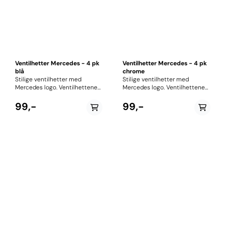
Ventilhetter Mercedes - 4 pk
Ventilhetter Mercedes - 4 pk
blå
chrome
Stilige ventilhetter med
Stilige ventilhetter med
Mercedes logo. Ventilhettene
Mercedes logo. Ventilhettene
er produsert i aluminium.
er produsert i rustfritt stål.
Perfekt stylingprodukt for de
Perfekt stylingprodukt for de
99,-
99,-
som er opptatt av detaljer. 4
som er opptatt av detaljer. 4
stk
stk