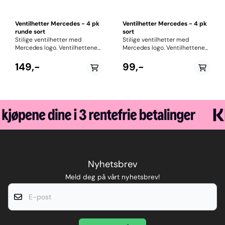
Ventilhetter Mercedes - 4 pk
Ventilhetter Mercedes - 4 pk
runde sort
sort
Stilige ventilhetter med
Stilige ventilhetter med
Mercedes logo. Ventilhettene
Mercedes logo. Ventilhettene
er produsert i rustfritt stål.
er produsert i aluminium.
Perfekt stylingprodukt for de
Perfekt stylingprodukt for de
149,-
99,-
som er opptatt av detaljer. 4
som er opptatt av detaljer. 4
stk
stk
Nyhetsbrev
Meld deg på vårt nyhetsbrev!
E-post