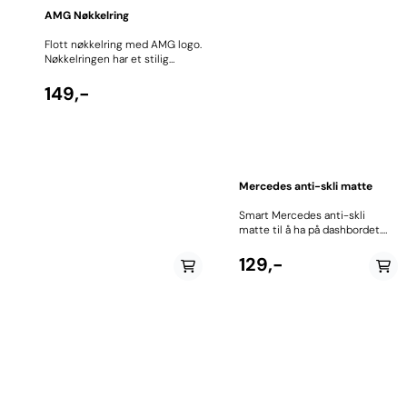
AMG Nøkkelring
Flott nøkkelring med AMG logo.
Nøkkelringen har et stilig
design i lær og metall med
matchende sømmer. Denne
149,-
nøkkelringen er et must for alle
AMG eiere.
Mercedes anti-skli matte
Smart Mercedes anti-skli
matte til å ha på dashbordet.
Holder på plass mobilen,
nøklene, solbrillene etc. Anti-
129,-
skli matten er produsert
i klebrig gummi og holder
mobiltelefon og andre
eiendeler på plass på bilens
dashbord. Fester på nesten alle
flater. Den er vaskbar,
gjenbrukbar, ikke magnetisk,
limfri og UV-bestandig. Mål: 19
x 12 cm.