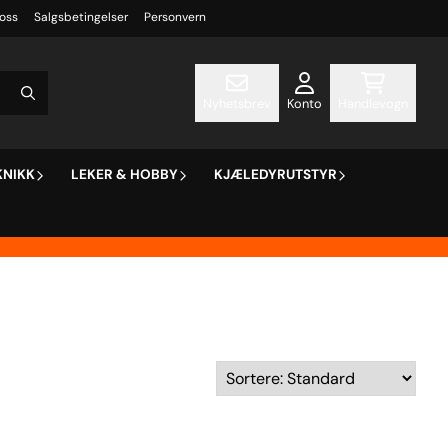
oss
Salgsbetingelser
Personvern
Nyhetsbrev
Konto
Handlevogn
KNIKK
LEKER & HOBBY
KJÆLEDYRUTSTYR